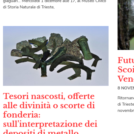
giaguari… Mercoledì 1 dicembre alle 17, al Museo Civico
di Storia Naturale di Trieste,
Futu
Scoi
Ven
8 NOVE
Tesori nascosti, offerte
Ritornano
alle divinità o scorte di
di Triest
novembre
fonderia:
sull’interpretazione dei
depositi di metallo