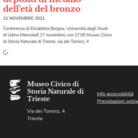
dell’età del bronzo
11 NOVEMBRE 2021
Conferenza di Elisabetta Borgna, Università degli Studi
di Udine Mercoledì 17 novembre, ore 17.00 Museo Civico
di Storia Naturale di Trieste, via dei Tominz, 4
Museo Civico di
Storia Naturale di
Info accessibilità
Trieste
Prenotazioni onlin
Via dei Tominz, 4
Trieste