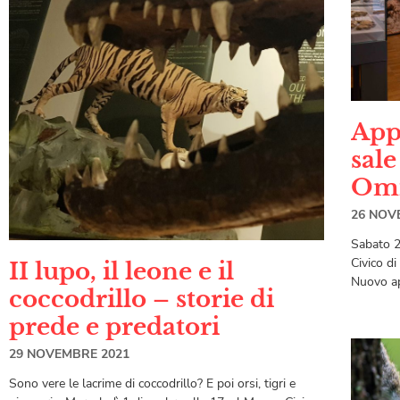
App
sal
Omi
26 NOV
Sabato 2
Civico di
II lupo, il leone e il
Nuovo ap
coccodrillo – storie di
prede e predatori
29 NOVEMBRE 2021
Sono vere le lacrime di coccodrillo? E poi orsi, tigri e