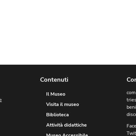
Contenuti
Com
comu
Il Museo
e
trie
Visita il museo
beni
disc
Biblioteca
Attività didattiche
Fac
Twit
Museo Accessibile