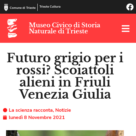
Trieste Cultura
Comune di Trieste
Museo Civico di Storia
Naturale di Trieste
Futuro grigio per i
rossi? Scoiattoli
alieni in Friuli
Venezia Giulia
La scienza racconta
,
Notizie
lunedì 8 Novembre 2021