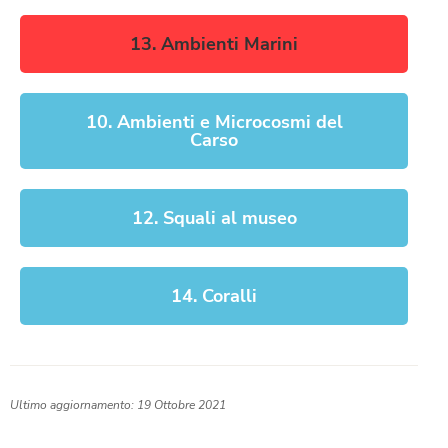
13. Ambienti Marini
10. Ambienti e Microcosmi del
Carso
12. Squali al museo
14. Coralli
Ultimo aggiornamento: 19 Ottobre 2021