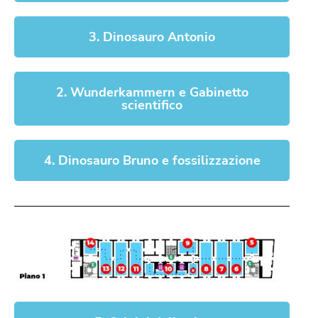
3. Dinosauro Antonio
2. Wunderkammern e Gabinetto
scientifico
4. Dinosauro Bruno e fossilizzazione