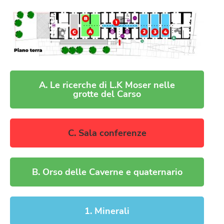
A. Le ricerche di L.K Moser nelle
grotte del Carso
C. Sala conferenze
B. Orso delle Caverne e quaternario
1. Minerali