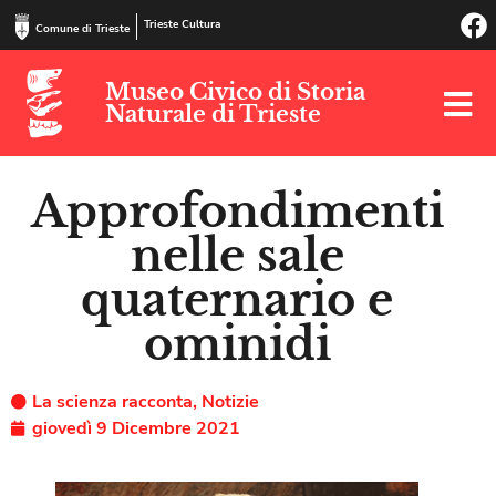
Trieste Cultura
Comune di Trieste
Museo Civico di Storia
Naturale di Trieste
Approfondimenti
nelle sale
quaternario e
ominidi
La scienza racconta
,
Notizie
giovedì 9 Dicembre 2021