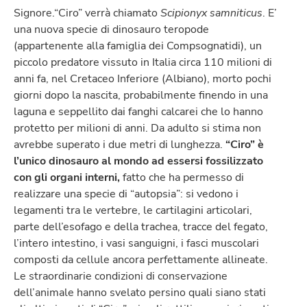
Signore.“Ciro” verrà chiamato
Scipionyx samniticus
. E’
una nuova specie di dinosauro teropode
(appartenente alla famiglia dei Compsognatidi), un
piccolo predatore vissuto in Italia circa 110 milioni di
anni fa, nel Cretaceo Inferiore (Albiano), morto pochi
giorni dopo la nascita, probabilmente finendo in una
laguna e seppellito dai fanghi calcarei che lo hanno
protetto per milioni di anni. Da adulto si stima non
avrebbe superato i due metri di lunghezza.
“Ciro” è
l’unico dinosauro al mondo ad essersi fossilizzato
con gli organi interni,
fatto che ha permesso di
realizzare una specie di “autopsia”: si vedono i
legamenti tra le vertebre, le cartilagini articolari,
parte dell’esofago e della trachea, tracce del fegato,
l’intero intestino, i vasi sanguigni, i fasci muscolari
composti da cellule ancora perfettamente allineate.
Le straordinarie condizioni di conservazione
dell’animale hanno svelato persino quali siano stati