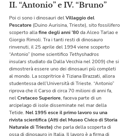
I
I. “Antonio” e IV. “Bruno”
Poi ci sono i dinosauri del
Villaggio del
Pescatore
(Duino Aurisina, Trieste), sito fossilifero
scoperto alla
fine degli anni ’80
da Alceo Tarlao e
Giorgio Rimoli. Tra i tanti resti di dinosauro
rinvenuti, il 25 aprile del 1994 viene scoperto
“Antonio” (nome scientifico
Tethyshadros
insulars
studiato da Dalla Vecchia nel 2009) che si
dimostrerà essere uno dei dinosauri più completi
al mondo. La scopritrice è Tiziana Brazzati, allora
studentessa dell’Università di Trieste. “Antonio”
riprova che il Carso di circa 70 milioni di anni fa,
nel
Cretaceo Superiore
, faceva parte di un
arcipelago di isole disseminate nel mar della
Tetide.
Nel 1995 esce il primo lavoro su una
rivista scientifica (Atti del Museo Civico di Storia
Naturale di Trieste)
che parla della scoperta di
ossa di dinosauro in Italia. Il lavoro è a firma di