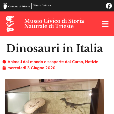
Trieste Cultura
Comune di Trieste
Museo Civico di Storia
Naturale di Trieste
Dinosauri in Italia
Animali dal mondo e scoperte dal Carso
,
Notizie
mercoledì 3 Giugno 2020