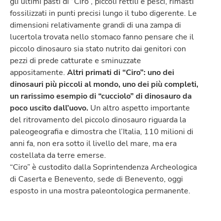
gli ultimi pasti di “Ciro”, piccoli rettili e pesci, rimasti
fossilizzati in punti precisi lungo il tubo digerente. Le
dimensioni relativamente grandi di una zampa di
lucertola trovata nello stomaco fanno pensare che il
piccolo dinosauro sia stato nutrito dai genitori con
pezzi di prede catturate e sminuzzate
appositamente.
Altri primati di “Ciro”: uno dei
dinosauri più piccoli al mondo, uno dei più completi,
un rarissimo esempio di “cucciolo” di dinosauro da
poco uscito dall’uovo.
Un altro aspetto importante
del ritrovamento del piccolo dinosauro riguarda la
paleogeografia e dimostra che l’Italia, 110 milioni di
anni fa, non era sotto il livello del mare, ma era
costellata da terre emerse.
“Ciro” è custodito dalla Soprintendenza Archeologica
di Caserta e Benevento, sede di Benevento, oggi
esposto in una mostra paleontologica permanente.