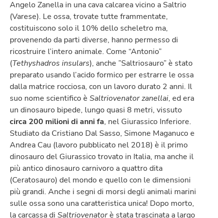
Angelo Zanella in una cava calcarea vicino a Saltrio
(Varese). Le ossa, trovate tutte frammentate,
costituiscono solo il 10% dello scheletro ma,
provenendo da parti diverse, hanno permesso di
ricostruire l’intero animale. Come “Antonio”
(
Tethyshadros insulars
), anche ”Saltriosauro” è stato
preparato usando l’acido formico per estrarre le ossa
dalla matrice rocciosa, con un lavoro durato 2 anni. Il
suo nome scientifico è
Saltriovenator
zanellai
, ed era
un dinosauro bipede, lungo quasi 8 metri, vissuto
circa 200 milioni di anni fa
, nel Giurassico Inferiore.
Studiato da Cristiano Dal Sasso, Simone Maganuco e
Andrea Cau (lavoro pubblicato nel 2018) è il primo
dinosauro del Giurassico trovato in Italia, ma anche il
più antico dinosauro carnivoro a quattro dita
(Ceratosauro) del mondo e quello con le dimensioni
più grandi. Anche i segni di morsi degli animali marini
sulle ossa sono una caratteristica unica! Dopo morto,
la carcassa di
Saltriovenator
è stata trascinata a largo