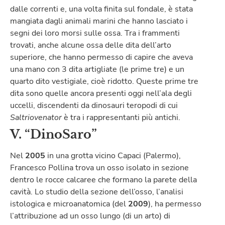
dalle correnti e, una volta finita sul fondale, è stata
mangiata dagli animali marini che hanno lasciato i
segni dei loro morsi sulle ossa. Tra i frammenti
trovati, anche alcune ossa delle dita dell’arto
superiore, che hanno permesso di capire che aveva
una mano con 3 dita artigliate (le prime tre) e un
quarto dito vestigiale, cioè ridotto. Queste prime tre
dita sono quelle ancora presenti oggi nell’ala degli
uccelli, discendenti da dinosauri teropodi di cui
Saltriovenator
è tra i rappresentanti più antichi.
V. “DinoSaro”
Nel
2005
in una grotta vicino Capaci (Palermo),
Francesco Pollina trova un osso isolato in sezione
dentro le rocce calcaree che formano la parete della
cavità. Lo studio della sezione dell’osso, l’analisi
istologica e microanatomica (del
2009
), ha permesso
l’attribuzione ad un osso lungo (di un arto) di