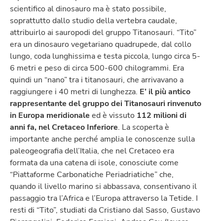
scientifico al dinosauro ma è stato possibile,
soprattutto dallo studio della vertebra caudale,
attribuirlo ai sauropodi del gruppo Titanosauri. “Tito”
era un dinosauro vegetariano quadrupede, dal collo
lungo, coda lunghissima e testa piccola, lungo circa 5-
6 metri e peso di circa 500-600 chilogrammi. Era
quindi un “nano” tra i titanosauri, che arrivavano a
raggiungere i 40 metri di lunghezza.
E’ il più antico
rappresentante del gruppo dei Titanosauri rinvenuto
in Europa meridionale
ed è vissuto
112 milioni di
anni fa, nel Cretaceo Inferiore
. La scoperta è
importante anche perché amplia le conoscenze sulla
paleogeografia dell’Italia, che nel Cretaceo era
formata da una catena di isole, conosciute come
“Piattaforme Carbonatiche Periadriatiche” che,
quando il livello marino si abbassava, consentivano il
passaggio tra l’Africa e l’Europa attraverso la Tetide. I
resti di “Tito”, studiati da Cristiano dal Sasso, Gustavo