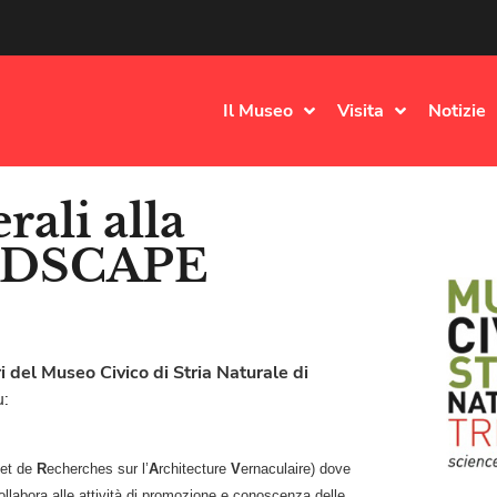
Il Museo
Visita
Notizie
rali alla
NDSCAPE
ri del Museo Civico di Stria Naturale di
u:
 et de
R
echerches sur l’
A
rchitecture
V
ernaculaire) dove
ollabora alle attività di promozione e conoscenza delle