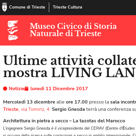
Comune di Trieste
Trieste Cultura
Museo Civico di Storia
Naturale di Trieste
Ultime attività collate
mostra LIVING LA
Notizie
lunedì 11 Dicembre 2017
Mercoledì 13 dicembre
alle
ore 17.00
presso la
sala incont
Trieste
, via Tominz, 4
Sergio Gnesda
terrà una conferenza s
Architettura in pietra a secco – La tazotas del Marocco
L’ingegnere Sergio Gnesda é il vicepresidente del CERAV (
C
entre d’
É
tudes
si occupa della ricerca sulle costruzioni a secco in ambito internazionale. C