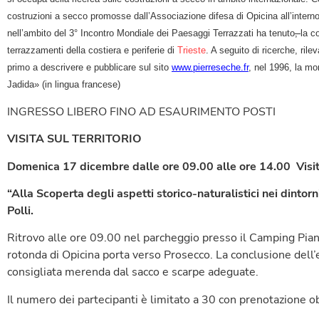
costruzioni a secco promosse dall’Associazione difesa di Opicina all’interno
nell’ambito del 3° Incontro Mondiale dei Paesaggi Terrazzati ha tenuto
,
la c
terrazzamenti della costiera e periferie di
Trieste
. A seguito di ricerche, rilev
primo a descrivere e pubblicare sul sito
www.pierreseche.fr
, nel 1996, la mon
Jadida» (in lingua francese)
INGRESSO LIBERO FINO AD ESAURIMENTO POSTI
VISITA SUL TERRITORIO
Domenica 17 dicembre
dalle ore 09.00 alle ore 14.00 Visi
“Alla Scoperta degli aspetti storico-naturalistici nei dintor
Polli.
Ritrovo alle ore 09.00 nel parcheggio presso il Camping Pian 
rotonda di Opicina porta verso Prosecco. La conclusione dell’
consigliata merenda dal sacco e scarpe adeguate.
Il numero dei partecipanti è limitato a 30 con prenotazione ob