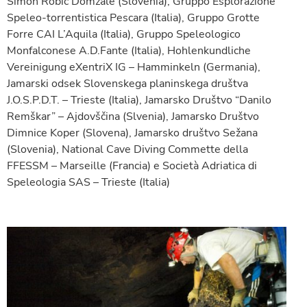
Simon Robič Domžale (Slovenia), Gruppo Esplorazione
Speleo-torrentistica Pescara (Italia), Gruppo Grotte
Forre CAI L’Aquila (Italia), Gruppo Speleologico
Monfalconese A.D.Fante (Italia), Hohlenkundliche
Vereinigung eXentriX IG – Hamminkeln (Germania),
Jamarski odsek Slovenskega planinskega društva
J.O.S.P.D.T. – Trieste (Italia), Jamarsko Društvo “Danilo
Remškar” – Ajdovščina (Slvenia), Jamarsko Društvo
Dimnice Koper (Slovena), Jamarsko društvo Sežana
(Slovenia), National Cave Diving Commette della
FFESSM – Marseille (Francia) e Società Adriatica di
Speleologia SAS – Trieste (Italia)