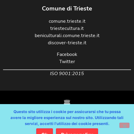
Comune di Trieste
comune.trieste.it
triestecultura.it
beniculturali.comune.trieste.it
discover-trieste.it
Facebook
Twitter
ISO 9001:2015
Questo sito utilizza i cookie per assicurarsi che tu possa
avere la migliore esperienza sul nostro sito. Utilizzando tali
servizi, accetti l'utilizzo dei cookie presenti.
Copyright © Comune di Trieste – partita Iva 00210240321 – tutti i diritti
riservati / Progetto e Sviluppo Media Technologies Srl /