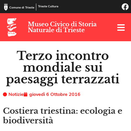
Trieste Cultura
Comune di Trieste
Museo Civico di Storia
Naturale di Trieste
Terzo incontro
mondiale sui
paesaggi terrazzati
Notizie
giovedì 6 Ottobre 2016
Costiera triestina: ecologia e
biodiversità