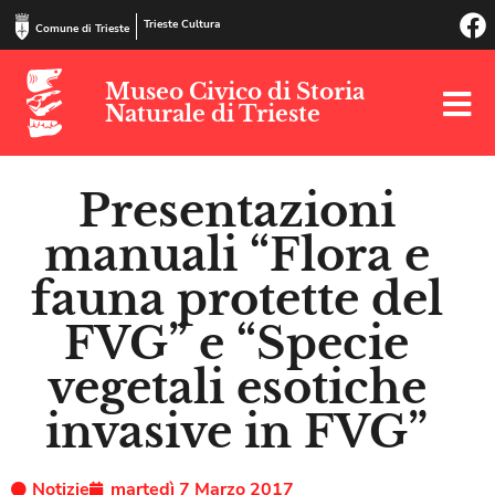
Trieste Cultura
Comune di Trieste
Museo Civico di Storia
Naturale di Trieste
Presentazioni
manuali “Flora e
fauna protette del
FVG” e “Specie
vegetali esotiche
invasive in FVG”
Notizie
martedì 7 Marzo 2017