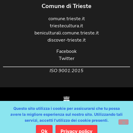
Comune di Trieste
comune.trieste.it
triestecultura.it
beniculturali.comune.trieste.it
discover-trieste.it
Facebook
Twitter
ISO 9001:2015
Questo sito utilizza i cookie per assicurarsi che tu possa
avere la migliore esperienza sul nostro sito. Utilizzando tali
servizi, accetti l'utilizzo dei cookie presenti.
Copyright © Comune di Trieste – partita Iva 00210240321 – tutti i diritti
riservati / Progetto e Sviluppo Media Technologies Srl /
Ok
Privacy policy