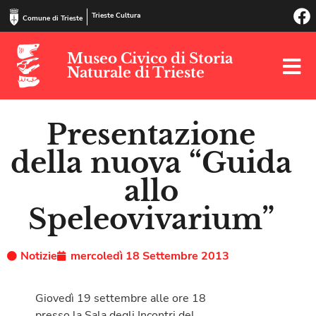
Trieste Cultura
Comune di Trieste
Museo Civico di Storia
Naturale di Trieste
Presentazione
della nuova “Guida
allo
Speleovivarium”
Notizie
mercoledì 18 Settembre 2013
Giovedì 19 settembre alle ore 18
presso la Sala degli Incontri del