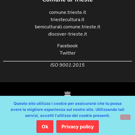
comune.trieste.it
triestecultura.it
beniculturali.comune.trieste.it
discover-trieste.it
Facebook
Twitter
ISO 9001:2015
Questo sito utilizza i cookie per assicurarsi che tu possa
avere la migliore esperienza sul nostro sito. Utilizzando tali
servizi, accetti l'utilizzo dei cookie presenti.
Copyright © Comune di Trieste – partita Iva 00210240321 – tutti i diritti
riservati / Progetto e Sviluppo Media Technologies Srl /
Ok
Privacy policy
Feedback
/
Dichiarazione Accessibilità AGID