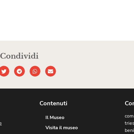
Condividi
Contenuti
Com
comu
Il Museo
e
trie
Visita il museo
beni