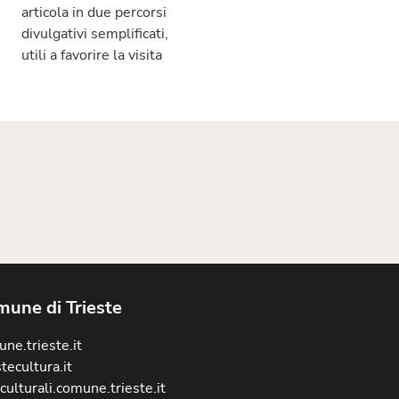
articola in due percorsi
divulgativi semplificati,
utili a favorire la visita
une di Trieste
ne.trieste.it
stecultura.it
culturali.comune.trieste.it