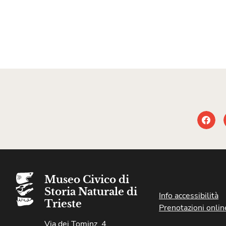
Museo Civico di
Storia Naturale di
Info accessibilità
Trieste
Prenotazioni onlin
Via dei Tominz, 4