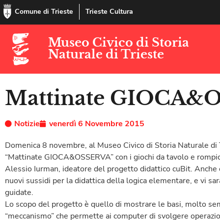
Comune di Trieste
Trieste Cultura
Museo Civico di Storia
Naturale di Trieste
Mattinate GIOCA&
Notizie
venerdì 6 Novembre 2015
Domenica 8 novembre, al Museo Civico di Storia Naturale di Tr
“Mattinate GIOCA&OSSERVA” con i giochi da tavolo e rompicapo
Alessio Iurman, ideatore del progetto didattico cuBit. Anche 
nuovi sussidi per la didattica della logica elementare, e vi sar
guidate.
Lo scopo del progetto è quello di mostrare le basi, molto sempli
“meccanismo” che permette ai computer di svolgere operazioni