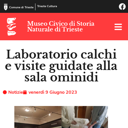
Trieste Cultura
Comune di Trieste
Museo Civico di Storia
Naturale di Trieste
Laboratorio calchi
e visite guidate alla
sala ominidi
Notizie
venerdì 9 Giugno 2023