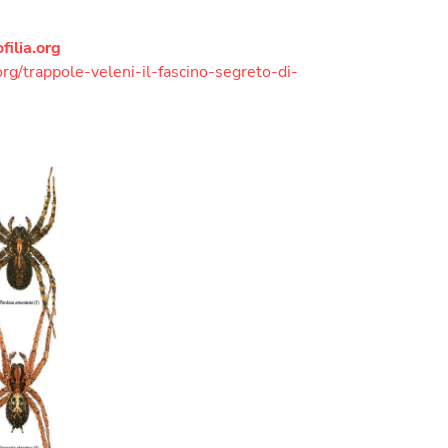
filia.org
org/
trappole-veleni-il-fascino-
segreto-di-