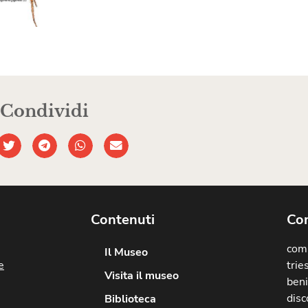
Condividi
Contenuti
Com
comu
Il Museo
e
trie
Visita il museo
beni
disc
Biblioteca