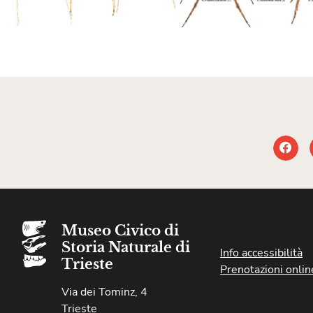
Museo Civico di
Storia Naturale di
Info accessibilità
Trieste
Prenotazioni onlin
Via dei Tominz, 4
Trieste