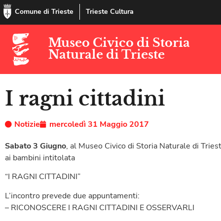
Comune di Trieste
Trieste Cultura
Museo Civico di Storia
Naturale di Trieste
I ragni cittadini
Notizie
mercoledì 31 Maggio 2017
Sabato 3 Giugno
, al Museo Civico di Storia Naturale di Tries
ai bambini intitolata
“I RAGNI CITTADINI”
L’incontro prevede due appuntamenti:
– RICONOSCERE I RAGNI CITTADINI E OSSERVARLI