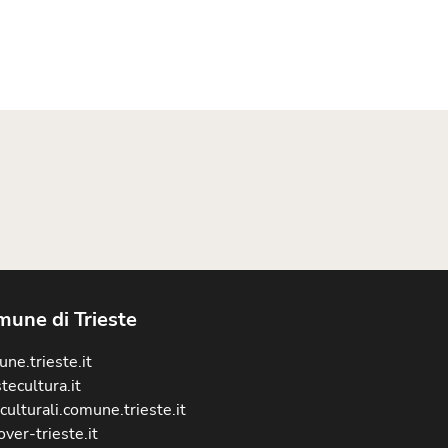
une di Trieste
ne.trieste.it
stecultura.it
culturali.comune.trieste.it
over-trieste.it