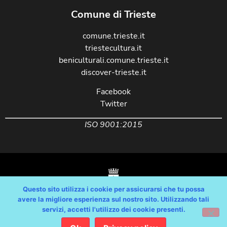
Comune di Trieste
comune.trieste.it
triestecultura.it
beniculturali.comune.trieste.it
discover-trieste.it
Facebook
Twitter
ISO 9001:2015
Questo sito utilizza i cookie per assicurarsi che tu possa
avere la migliore esperienza sul nostro sito. Utilizzando tali
servizi, accetti l'utilizzo dei cookie presenti.
Copyright © Comune di Trieste – partita Iva 00210240321 – tutti i diritti
riservati / Progetto e Sviluppo Media Technologies Srl /