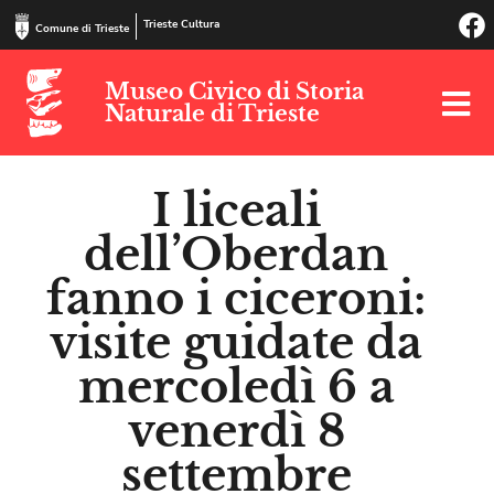
Trieste Cultura
Comune di Trieste
Museo Civico di Storia
Naturale di Trieste
I liceali
dell’Oberdan
fanno i ciceroni:
visite guidate da
mercoledì 6 a
venerdì 8
settembre