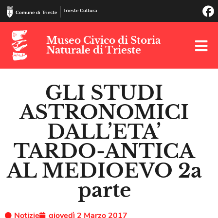
Trieste Cultura
Comune di Trieste
Museo Civico di Storia
Naturale di Trieste
GLI STUDI
ASTRONOMICI
DALL’ETA’
TARDO-ANTICA
AL MEDIOEVO 2a
parte
Notizie
giovedì 2 Marzo 2017