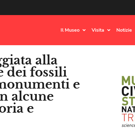
Il Museo
Visita
Notizie
ggiata alla
 dei fossili
, monumenti e
on alcune
oria e