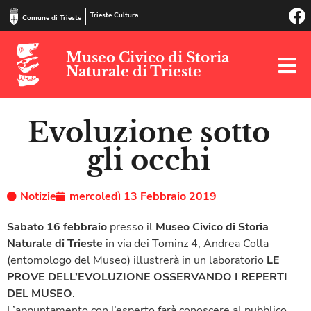
Trieste Cultura
Comune di Trieste
Museo Civico di Storia
Naturale di Trieste
Evoluzione sotto
gli occhi
Notizie
mercoledì 13 Febbraio 2019
Sabato 16 febbraio
presso il
Museo Civico di Storia
Naturale di Trieste
in via dei Tominz 4, Andrea Colla
(entomologo del Museo) illustrerà in un laboratorio
LE
PROVE DELL’EVOLUZIONE OSSERVANDO I REPERTI
DEL MUSEO
.
L’appuntamento con l’esperto farà conoscere al pubblico