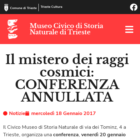
Trieste Cultura
Comune di Trieste
Museo Civico di Storia
Naturale di Trieste
Il mistero dei raggi
cosmici:
CONFERENZA
ANNULLATA
Notizie
mercoledì 18 Gennaio 2017
Il Civico Museo di Storia Naturale di via dei Tominz, 4 a
Trieste, organizza una
conferenza
,
venerdì 20 gennaio