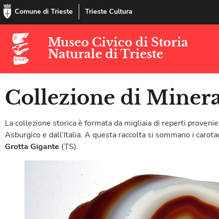
Comune di Trieste
Trieste Cultura
Museo Civico di Storia
Naturale di Trieste
Collezione di Minera
La collezione storica è formata da migliaia di reperti provenien
Asburgico e dall’Italia. A questa raccolta si sommano i carotag
Grotta Gigante
(TS).