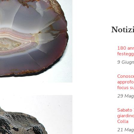
Notiz
180 ann
festegg
9 Giug
Conosce
approfo
focus s
29 Mag
Sabato 
giardin
Colla
21 Mag