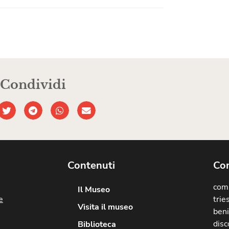
Condividi
Contenuti
Com
comu
Il Museo
e
trie
Visita il museo
beni
disc
Biblioteca