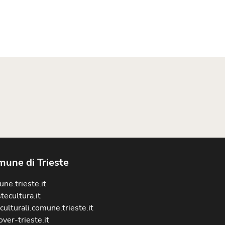
une di Trieste
ne.trieste.it
stecultura.it
culturali.comune.trieste.it
over-trieste.it