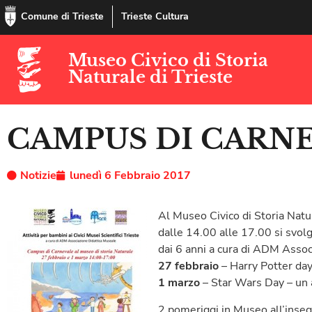
Comune di Trieste
Trieste Cultura
Museo Civico di Storia
Naturale di Trieste
CAMPUS DI CARN
Notizie
lunedì 6 Febbraio 2017
Al Museo Civico di Storia Natur
dalle 14.00 alle 17.00 si svolg
dai 6 anni a cura di ADM Assoc
27 febbraio
– Harry Potter day
1 marzo
– Star Wars Day – un a
2 pomeriggi in Museo all’insegn