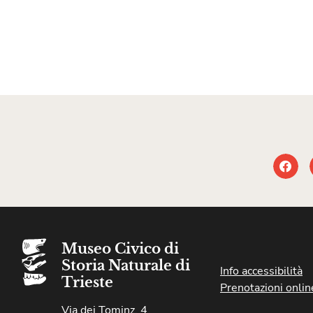
Museo Civico di
Storia Naturale di
Info accessibilità
Trieste
Prenotazioni onlin
Via dei Tominz, 4