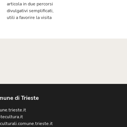
articola in due percorsi
divulgativi semplificati,
utili a favorire la visita
une di Trieste
ne.trieste.it
stecultura.it
culturali.comune.trieste.it