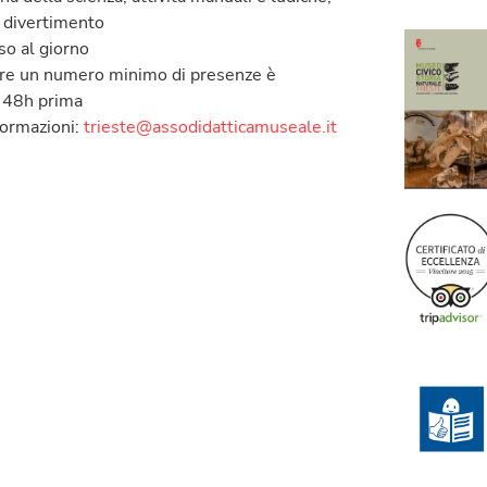
o divertimento
so al giorno
ere un numero minimo di presenze è
 48h prima
formazioni:
trieste@assodidatticamuseale.it