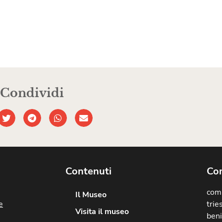
Condividi
Contenuti
Com
comu
Il Museo
e
trie
Visita il museo
beni