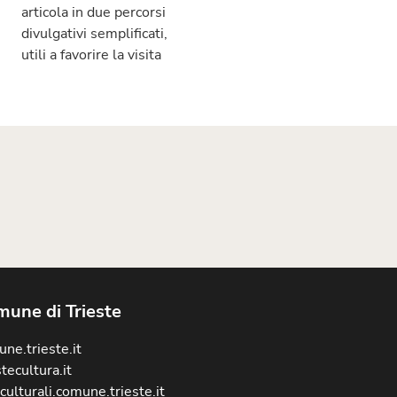
articola in due percorsi
divulgativi semplificati,
utili a favorire la visita
une di Trieste
ne.trieste.it
stecultura.it
culturali.comune.trieste.it