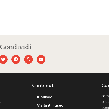
Condividi
Contenuti
Com
comu
Il Museo
e
trie
Visita il museo
beni