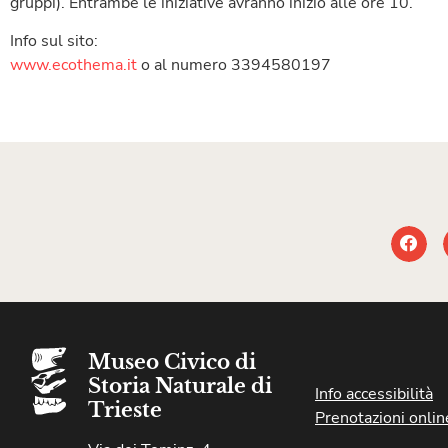
gruppi). Entrambe le iniziative avranno inizio alle ore 10.
Info sul sito:
www.ecothema.it
o al numero 3394580197
Museo Civico di
Storia Naturale di
Info accessibilità
Trieste
Prenotazioni onlin