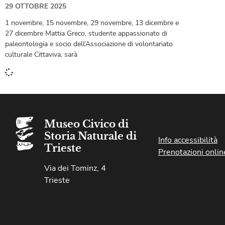
29 OTTOBRE 2025
1 novembre, 15 novembre, 29 novembre, 13 dicembre e
27 dicembre Mattia Greco, studente appassionato di
paleontologia e socio dell’Associazione di volontariato
culturale Cittaviva, sarà
Museo Civico di
Storia Naturale di
Info accessibilità
Trieste
Prenotazioni onlin
Via dei Tominz, 4
Trieste