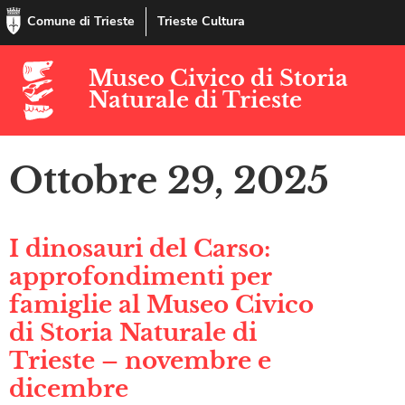
Comune di Trieste
Trieste Cultura
Museo Civico di Storia
Naturale di Trieste
Ottobre 29, 2025
I dinosauri del Carso:
approfondimenti per
famiglie al Museo Civico
di Storia Naturale di
Trieste – novembre e
dicembre