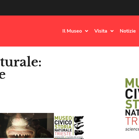
Il Museo
Visita
Notizie
turale:
e