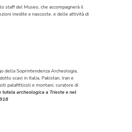
llo staff del Museo, che accompagnerà il
ezioni inedite e nascoste, e delle attività di
go della Soprintendenza Archeologia,
tto scavi in Italia, Pakistan, Iran e
ti palafitticoli e montani; curatore di
e tutela archeologica a Trieste e nel
1918