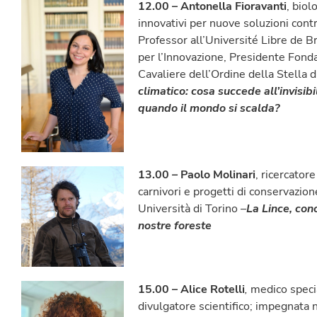
12.00 – Antonella Fioravanti
, biol
innovativi per nuove soluzioni contr
Professor all’Université Libre de B
per l’Innovazione, Presidente Fondaz
Cavaliere dell’Ordine della Stella d’
climatico: cosa succede all’invisibi
quando il mondo si scalda?
13.00
–
Paolo Molinari
, ricercator
carnivori e progetti di conservazion
Università di Torino –
La Lince, con
nostre foreste
15.00 – Alice Rotelli
,
medico specia
divulgatore scientifico; impegnata 