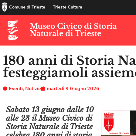
Comune di Trieste
Trieste Cultura
Museo Civico di Storia
Naturale di Trieste
180 anni di Storia Na
festeggiamoli assiem
Eventi
,
Notizie
martedì 9 Giugno 2026
Sabato
13 giugno dalle 10
alle 23
il Museo Civico di
Storia Naturale di Trieste
celebra 180 anni di storia,